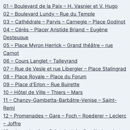
01 – Boulevard de la Paix – H. Vasnier et V. Hugo
02 – Boulevard Lundy – Rue du Temple
03 – Cathédrale – Parvis – Carnegie – Place Godinot
04 – Cérès – Placer Aristide Briand – Eugène
Desteuque
05 – Place Myron Herrick – Grand théâtre – rue
Carnot
06 – Cours Langlet – Talleyrand
07 – Rue de Vesle et rue Libergier – Place Stalingrad
08 – Place Royale – Place du Forum
09 – Place d'Erlon – Rue Buirette
10 – Hôtel de Ville – Thiers – Mars
11 – Chanzy-Gambetta-Barbâtre-Venise – Saint-
Remi
12 – Promenades – Gare – Foch – Roederer – Leclerc
– Joffre