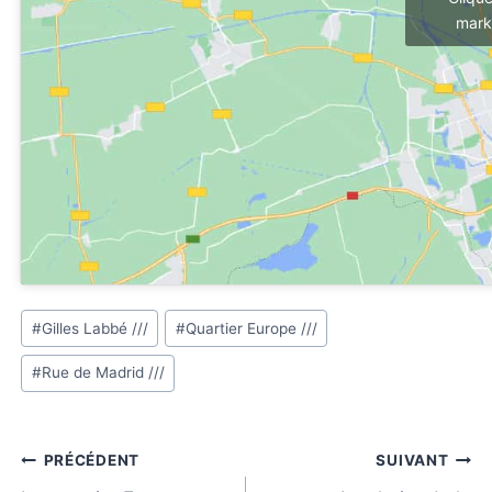
mark
Étiquettes
#
Gilles Labbé ///
#
Quartier Europe ///
de
#
Rue de Madrid ///
la
publication :
Navigation
PRÉCÉDENT
SUIVANT