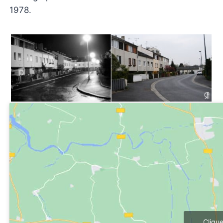
1978.
Cliqu