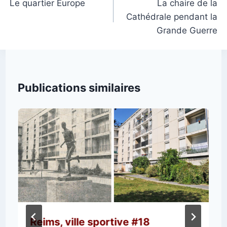
de
Le quartier Europe
La chaire de la
Cathédrale pendant la
l’article
Grande Guerre
Publications similaires
Reims, ville sportive #18