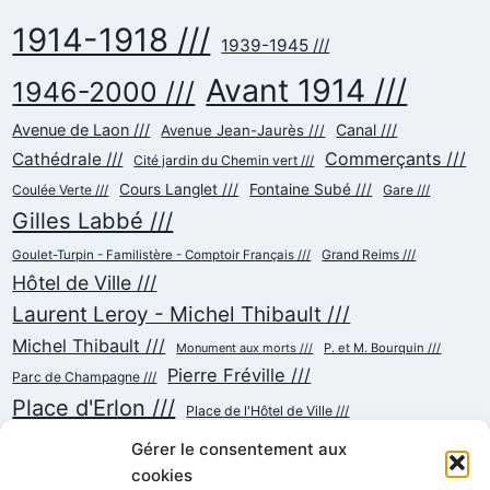
1914-1918 ///
1939-1945 ///
Avant 1914 ///
1946-2000 ///
Avenue de Laon ///
Canal ///
Avenue Jean-Jaurès ///
Commerçants ///
Cathédrale ///
Cité jardin du Chemin vert ///
Cours Langlet ///
Fontaine Subé ///
Coulée Verte ///
Gare ///
Gilles Labbé ///
Goulet-Turpin - Familistère - Comptoir Français ///
Grand Reims ///
Hôtel de Ville ///
Laurent Leroy - Michel Thibault ///
Michel Thibault ///
Monument aux morts ///
P. et M. Bourquin ///
Pierre Fréville ///
Parc de Champagne ///
Place d'Erlon ///
Place de l'Hôtel de Ville ///
Place de la République ///
Place du Cardinal Luçon ///
Gérer le consentement aux
Place du Forum/des Marchés ///
Place Myron Herrick ///
cookies