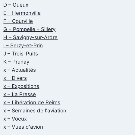
D – Gueux
E – Hermonville
F – Courville
G – Pompelle – Sillery
H – Savigny-sur-Ardre
I – Serzy-et-Prin
J – Trois-Puits
K – Prunay
x – Actualités
x – Divers
x – Expositions
x – La Presse
x – Libération de Reims
x – Semaines de l'aviation
x – Voeux
x – Vues d'avion