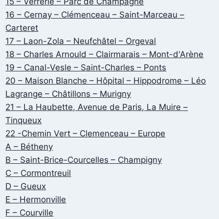
15 – Verrerie – Parc de Champagne
16 – Cernay – Clémenceau – Saint-Marceau –
Carteret
17 – Laon-Zola – Neufchâtel – Orgeval
18 – Charles Arnould – Clairmarais – Mont-d'Arène
19 – Canal-Vesle – Saint-Charles – Ponts
20 – Maison Blanche – Hôpital – Hippodrome – Léo
Lagrange – Châtillons – Murigny
21 – La Haubette, Avenue de Paris, La Muire –
Tinqueux
22 -Chemin Vert – Clemenceau – Europe
A – Bétheny
B – Saint-Brice-Courcelles – Champigny
C – Cormontreuil
D – Gueux
E – Hermonville
F – Courville