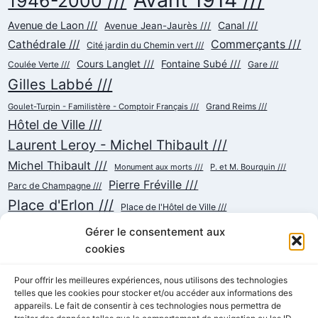
1946-2000 ///
Avenue de Laon ///
Canal ///
Avenue Jean-Jaurès ///
Cathédrale ///
Commerçants ///
Cité jardin du Chemin vert ///
Cours Langlet ///
Fontaine Subé ///
Gare ///
Coulée Verte ///
Gilles Labbé ///
Goulet-Turpin - Familistère - Comptoir Français ///
Grand Reims ///
Hôtel de Ville ///
Laurent Leroy - Michel Thibault ///
Michel Thibault ///
Monument aux morts ///
P. et M. Bourquin ///
Pierre Fréville ///
Parc de Champagne ///
Place d'Erlon ///
Place de l'Hôtel de Ville ///
Place de la République ///
Place du Cardinal Luçon ///
Gérer le consentement aux
Place du Forum/des Marchés ///
Place Myron Herrick ///
cookies
Reconstruction ///
Place Royale ///
Pour offrir les meilleures expériences, nous utilisons des technologies
Rue Chanzy ///
telles que les cookies pour stocker et/ou accéder aux informations des
Rue Buirette ///
Rue Carnot ///
Rue Colbert ///
appareils. Le fait de consentir à ces technologies nous permettra de
Rue Cérès ///
Rue de Talleyrand ///
Rue de l'Etape ///
Rue de Mars ///