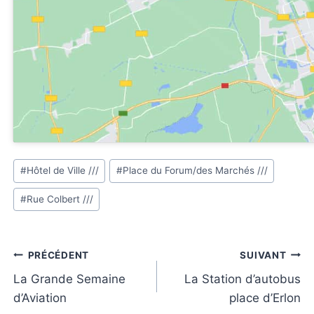
Étiquettes
#
Hôtel de Ville ///
#
Place du Forum/des Marchés ///
de
#
Rue Colbert ///
la
publication :
Navigation
PRÉCÉDENT
SUIVANT
de
La Grande Semaine
La Station d’autobus
d’Aviation
place d’Erlon
l’article