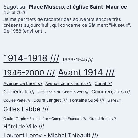
Sagot
sur
Place Museux et église Saint-Maurice
4 août 2026
Je me permets de raconter des souvenirs encore très
présents aujourd'hui , qui concerne ce Bâtiment "Museux".
De 1958 (environ)…
1914-1918 ///
1939-1945 ///
Avant 1914 ///
1946-2000 ///
Avenue de Laon ///
Canal ///
Avenue Jean-Jaurès ///
Cathédrale ///
Commerçants ///
Cité jardin du Chemin vert ///
Cours Langlet ///
Fontaine Subé ///
Gare ///
Coulée Verte ///
Gilles Labbé ///
Goulet-Turpin - Familistère - Comptoir Français ///
Grand Reims ///
Hôtel de Ville ///
Laurent Leroy - Michel Thibault ///