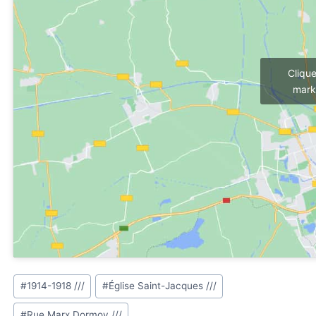
Cliqu
mark
Étiquettes
#
1914-1918 ///
#
Église Saint-Jacques ///
de
#
Rue Marx Dormoy ///
la