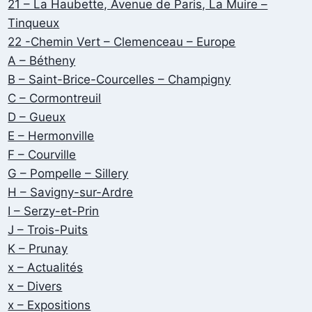
21 – La Haubette, Avenue de Paris, La Muire –
Tinqueux
22 -Chemin Vert – Clemenceau – Europe
A – Bétheny
B – Saint-Brice-Courcelles – Champigny
C – Cormontreuil
D – Gueux
E – Hermonville
F – Courville
G – Pompelle – Sillery
H – Savigny-sur-Ardre
I – Serzy-et-Prin
J – Trois-Puits
K – Prunay
x – Actualités
x – Divers
x – Expositions