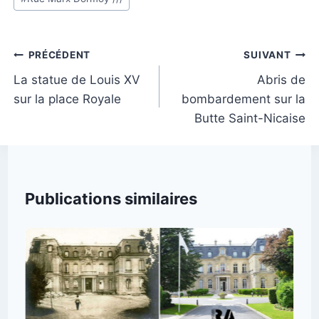
publication :
Navigation
PRÉCÉDENT
SUIVANT
de
La statue de Louis XV
Abris de
sur la place Royale
bombardement sur la
l’article
Butte Saint-Nicaise
Publications similaires