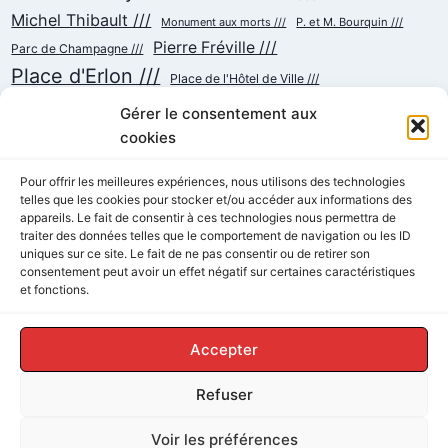
Michel Thibault ///
Monument aux morts ///
P. et M. Bourquin ///
Pierre Fréville ///
Parc de Champagne ///
Place d'Erlon ///
Place de l'Hôtel de Ville ///
Place de la République ///
Place du Cardinal Luçon ///
Gérer le consentement aux
Place du Forum/des Marchés ///
Place Myron Herrick ///
cookies
Reconstruction ///
Place Royale ///
Pour offrir les meilleures expériences, nous utilisons des technologies
Rue Chanzy ///
telles que les cookies pour stocker et/ou accéder aux informations des
Rue Buirette ///
Rue Carnot ///
Rue Colbert ///
appareils. Le fait de consentir à ces technologies nous permettra de
Rue Cérès ///
Rue de Talleyrand ///
Rue de l'Etape ///
Rue de Mars ///
traiter des données telles que le comportement de navigation ou les ID
Rue de Vesle ///
Tramway ///
Rue Thiers ///
uniques sur ce site. Le fait de ne pas consentir ou de retirer son
Succursalisme ///
consentement peut avoir un effet négatif sur certaines caractéristiques
École ///
et fonctions.
Accepter
Refuser
© 2026 ReimsAvant - Thème WordPress par
Voir les préférences