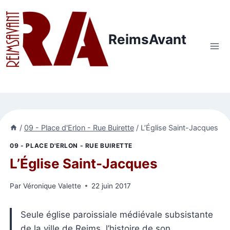
Aller
au
contenu
ReimsAvant
/
09 - Place d'Erlon - Rue Buirette
/
L’Église Saint-Jacques
09 - PLACE D'ERLON - RUE BUIRETTE
L’Église Saint-Jacques
Par
Véronique Valette
22 juin 2017
Seule église paroissiale médiévale subsistante
de la ville de Reims, l’histoire de son