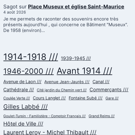
Sagot
sur
Place Museux et église Saint-Maurice
4 août 2026
Je me permets de raconter des souvenirs encore très
présents aujourd'hui , qui concerne ce Bâtiment "Museux".
De 1958 (environ)…
1914-1918 ///
1939-1945 ///
Avant 1914 ///
1946-2000 ///
Avenue de Laon ///
Canal ///
Avenue Jean-Jaurès ///
Commerçants ///
Cathédrale ///
Cité jardin du Chemin vert ///
Cours Langlet ///
Fontaine Subé ///
Coulée Verte ///
Gare ///
Gilles Labbé ///
Goulet-Turpin - Familistère - Comptoir Français ///
Grand Reims ///
Hôtel de Ville ///
Laurent Leroy - Michel Thibault ///