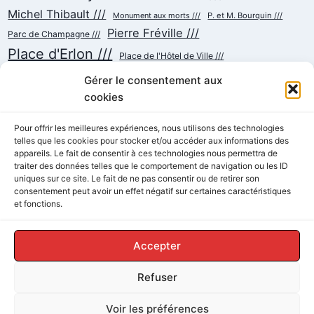
Michel Thibault ///
Monument aux morts ///
P. et M. Bourquin ///
Pierre Fréville ///
Parc de Champagne ///
Place d'Erlon ///
Place de l'Hôtel de Ville ///
Place de la République ///
Place du Cardinal Luçon ///
Gérer le consentement aux
Place du Forum/des Marchés ///
Place Myron Herrick ///
cookies
Reconstruction ///
Place Royale ///
Pour offrir les meilleures expériences, nous utilisons des technologies
Rue Chanzy ///
telles que les cookies pour stocker et/ou accéder aux informations des
Rue Buirette ///
Rue Carnot ///
Rue Colbert ///
appareils. Le fait de consentir à ces technologies nous permettra de
Rue Cérès ///
Rue de Talleyrand ///
Rue de l'Etape ///
Rue de Mars ///
traiter des données telles que le comportement de navigation ou les ID
Rue de Vesle ///
Tramway ///
Rue Thiers ///
Succursalisme ///
uniques sur ce site. Le fait de ne pas consentir ou de retirer son
consentement peut avoir un effet négatif sur certaines caractéristiques
École ///
et fonctions.
Accepter
Refuser
© 2026 ReimsAvant - Thème WordPress par
Voir les préférences