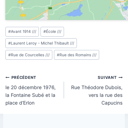
Étiquettes
#
Avant 1914 ///
#
École ///
de
#
Laurent Leroy - Michel Thibault ///
la
publication :
#
Rue de Courcelles ///
#
Rue des Romains ///
Navigation
PRÉCÉDENT
SUIVANT
de
le 20 décembre 1976,
Rue Théodore Dubois,
la Fontaine Subé et la
vers la rue des
l’article
place d’Erlon
Capucins