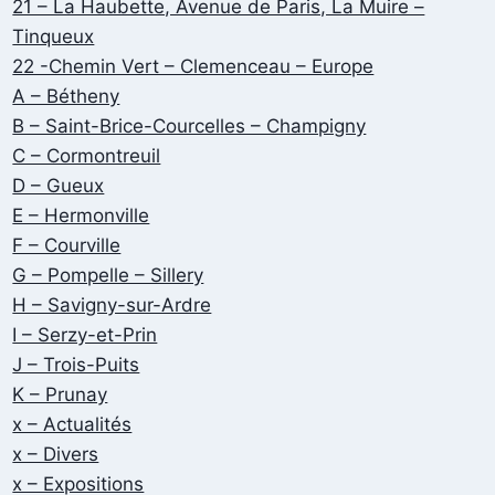
21 – La Haubette, Avenue de Paris, La Muire –
Tinqueux
22 -Chemin Vert – Clemenceau – Europe
A – Bétheny
B – Saint-Brice-Courcelles – Champigny
C – Cormontreuil
D – Gueux
E – Hermonville
F – Courville
G – Pompelle – Sillery
H – Savigny-sur-Ardre
I – Serzy-et-Prin
J – Trois-Puits
K – Prunay
x – Actualités
x – Divers
x – Expositions