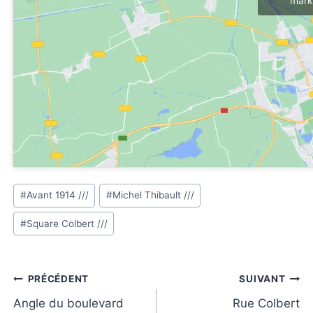
mark
Étiquettes
#
Avant 1914 ///
#
Michel Thibault ///
de
#
Square Colbert ///
la
publication :
Navigation
PRÉCÉDENT
SUIVANT
de
Angle du boulevard
Rue Colbert