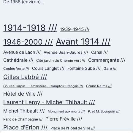
De 1958 (environ)…
1914-1918 ///
1939-1945 ///
Avant 1914 ///
1946-2000 ///
Avenue de Laon ///
Canal ///
Avenue Jean-Jaurès ///
Cathédrale ///
Commerçants ///
Cité jardin du Chemin vert ///
Cours Langlet ///
Fontaine Subé ///
Gare ///
Coulée Verte ///
Gilles Labbé ///
Goulet-Turpin - Familistère - Comptoir Français ///
Grand Reims ///
Hôtel de Ville ///
Laurent Leroy - Michel Thibault ///
Michel Thibault ///
Monument aux morts ///
P. et M. Bourquin ///
Pierre Fréville ///
Parc de Champagne ///
Place d'Erlon ///
Place de l'Hôtel de Ville ///