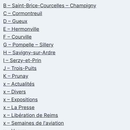
B – Saint-Brice-Courcelles – Champigny
C – Cormontreuil
D – Gueux
E – Hermonville
F – Courville
G – Pompelle – Sillery
H – Savigny-sur-Ardre
I – Serzy-et-Prin
J – Trois-Puits
K – Prunay
x – Actualités
x – Divers
x – Expositions
x – La Presse
x – Libération de Reims
x – Semaines de l'aviation