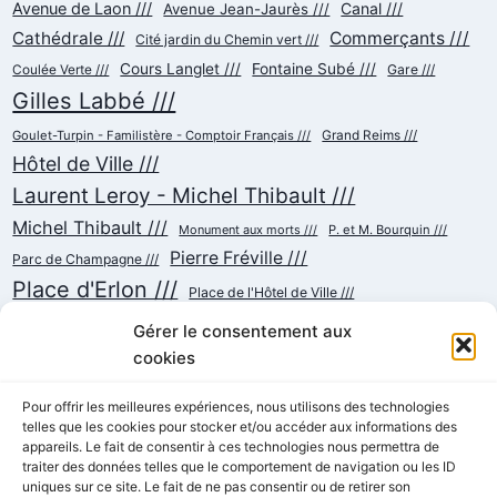
Avenue de Laon ///
Canal ///
Avenue Jean-Jaurès ///
Cathédrale ///
Commerçants ///
Cité jardin du Chemin vert ///
Cours Langlet ///
Fontaine Subé ///
Gare ///
Coulée Verte ///
Gilles Labbé ///
Goulet-Turpin - Familistère - Comptoir Français ///
Grand Reims ///
Hôtel de Ville ///
Laurent Leroy - Michel Thibault ///
Michel Thibault ///
Monument aux morts ///
P. et M. Bourquin ///
Pierre Fréville ///
Parc de Champagne ///
Place d'Erlon ///
Place de l'Hôtel de Ville ///
Place de la République ///
Place du Cardinal Luçon ///
Gérer le consentement aux
Place du Forum/des Marchés ///
Place Myron Herrick ///
cookies
Reconstruction ///
Place Royale ///
Pour offrir les meilleures expériences, nous utilisons des technologies
Rue Chanzy ///
telles que les cookies pour stocker et/ou accéder aux informations des
Rue Buirette ///
Rue Carnot ///
Rue Colbert ///
appareils. Le fait de consentir à ces technologies nous permettra de
Rue Cérès ///
Rue de Talleyrand ///
Rue de l'Etape ///
Rue de Mars ///
traiter des données telles que le comportement de navigation ou les ID
Rue de Vesle ///
Tramway ///
Rue Thiers ///
uniques sur ce site. Le fait de ne pas consentir ou de retirer son
Succursalisme ///