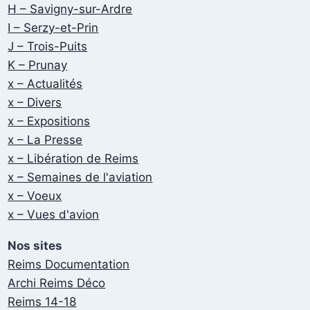
H – Savigny-sur-Ardre
I – Serzy-et-Prin
J – Trois-Puits
K – Prunay
x – Actualités
x – Divers
x – Expositions
x – La Presse
x – Libération de Reims
x – Semaines de l'aviation
x – Voeux
x – Vues d'avion
Nos sites
Reims Documentation
Archi Reims Déco
Reims 14-18