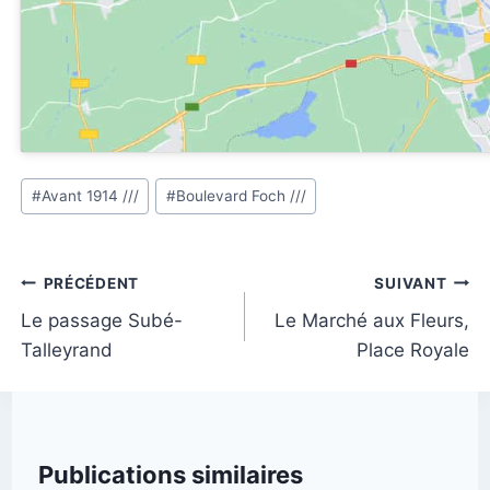
Étiquettes
#
Avant 1914 ///
#
Boulevard Foch ///
de
la
publication :
Navigation
PRÉCÉDENT
SUIVANT
de
Le passage Subé-
Le Marché aux Fleurs,
Talleyrand
Place Royale
l’article
Publications similaires