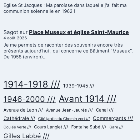
Eglise St Jacques : Ma paroisse dans laquelle j'ai fait ma
communion solennelle en 1962 !
Sagot
sur
Place Museux et église Saint-Maurice
4 août 2026
Je me permets de raconter des souvenirs encore très
présents aujourd'hui , qui concerne ce Bâtiment "Museux".
De 1958 (environ)…
1914-1918 ///
1939-1945 ///
Avant 1914 ///
1946-2000 ///
Avenue de Laon ///
Canal ///
Avenue Jean-Jaurès ///
Commerçants ///
Cathédrale ///
Cité jardin du Chemin vert ///
Cours Langlet ///
Fontaine Subé ///
Coulée Verte ///
Gare ///
Gilles Labbé ///