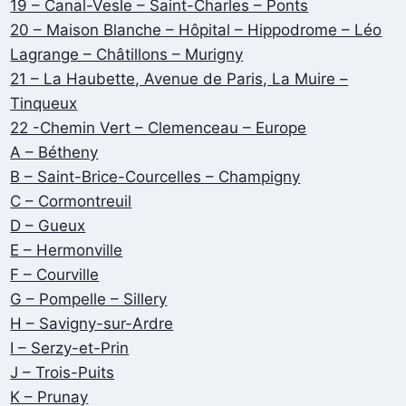
19 – Canal-Vesle – Saint-Charles – Ponts
20 – Maison Blanche – Hôpital – Hippodrome – Léo
Lagrange – Châtillons – Murigny
21 – La Haubette, Avenue de Paris, La Muire –
Tinqueux
22 -Chemin Vert – Clemenceau – Europe
A – Bétheny
B – Saint-Brice-Courcelles – Champigny
C – Cormontreuil
D – Gueux
E – Hermonville
F – Courville
G – Pompelle – Sillery
H – Savigny-sur-Ardre
I – Serzy-et-Prin
J – Trois-Puits
K – Prunay