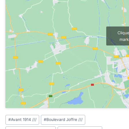
Cliqu
mark
Étiquettes
#
Avant 1914 ///
#
Boulevard Joffre ///
de