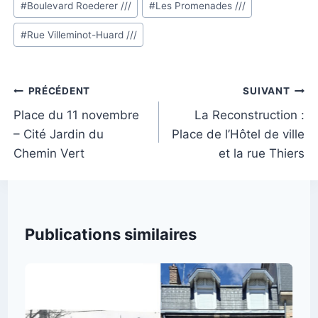
#
Boulevard Roederer ///
#
Les Promenades ///
la
publication :
#
Rue Villeminot-Huard ///
Navigation
PRÉCÉDENT
SUIVANT
de
Place du 11 novembre
La Reconstruction :
– Cité Jardin du
Place de l’Hôtel de ville
l’article
Chemin Vert
et la rue Thiers
Publications similaires