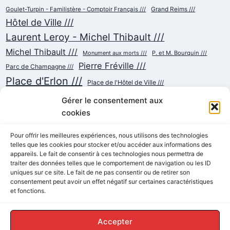
Goulet-Turpin - Familistère - Comptoir Français ///
Grand Reims ///
Hôtel de Ville ///
Laurent Leroy - Michel Thibault ///
Michel Thibault ///
Monument aux morts ///
P. et M. Bourquin ///
Pierre Fréville ///
Parc de Champagne ///
Place d'Erlon ///
Place de l'Hôtel de Ville ///
Place de la République ///
Place du Cardinal Luçon ///
Gérer le consentement aux
Place du Forum/des Marchés ///
Place Myron Herrick ///
cookies
Reconstruction ///
Place Royale ///
Pour offrir les meilleures expériences, nous utilisons des technologies
telles que les cookies pour stocker et/ou accéder aux informations des
Rue Chanzy ///
Rue Buirette ///
Rue Carnot ///
Rue Colbert ///
appareils. Le fait de consentir à ces technologies nous permettra de
Rue Cérès ///
Rue de Talleyrand ///
Rue de l'Etape ///
Rue de Mars ///
traiter des données telles que le comportement de navigation ou les ID
Rue de Vesle ///
Tramway ///
uniques sur ce site. Le fait de ne pas consentir ou de retirer son
Rue Thiers ///
Succursalisme ///
consentement peut avoir un effet négatif sur certaines caractéristiques
École ///
et fonctions.
Accepter