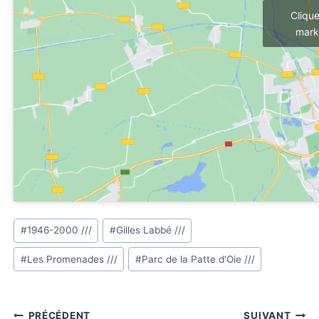
Cliqu
mark
Étiquettes
#
1946-2000 ///
#
Gilles Labbé ///
de
#
Les Promenades ///
#
Parc de la Patte d'Oie ///
la
publication :
Navigation
PRÉCÉDENT
SUIVANT