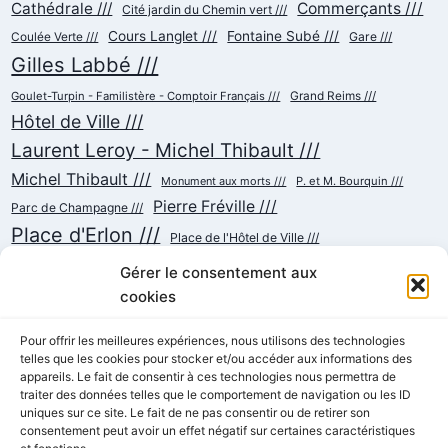
Cathédrale ///
Commerçants ///
Cité jardin du Chemin vert ///
Cours Langlet ///
Fontaine Subé ///
Gare ///
Coulée Verte ///
Gilles Labbé ///
Goulet-Turpin - Familistère - Comptoir Français ///
Grand Reims ///
Hôtel de Ville ///
Laurent Leroy - Michel Thibault ///
Michel Thibault ///
Monument aux morts ///
P. et M. Bourquin ///
Pierre Fréville ///
Parc de Champagne ///
Place d'Erlon ///
Place de l'Hôtel de Ville ///
Place de la République ///
Place du Cardinal Luçon ///
Gérer le consentement aux
Place du Forum/des Marchés ///
Place Myron Herrick ///
cookies
Reconstruction ///
Place Royale ///
Pour offrir les meilleures expériences, nous utilisons des technologies
Rue Chanzy ///
telles que les cookies pour stocker et/ou accéder aux informations des
Rue Buirette ///
Rue Carnot ///
Rue Colbert ///
appareils. Le fait de consentir à ces technologies nous permettra de
Rue Cérès ///
Rue de Talleyrand ///
Rue de l'Etape ///
Rue de Mars ///
traiter des données telles que le comportement de navigation ou les ID
Rue de Vesle ///
Tramway ///
Rue Thiers ///
uniques sur ce site. Le fait de ne pas consentir ou de retirer son
Succursalisme ///
consentement peut avoir un effet négatif sur certaines caractéristiques
École ///