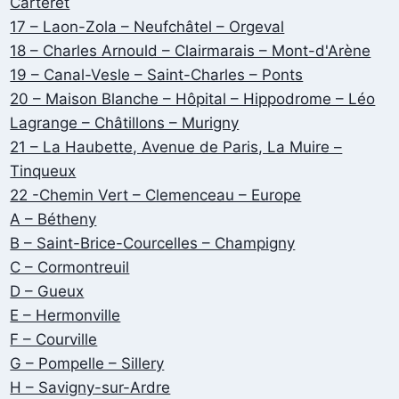
Carteret
17 – Laon-Zola – Neufchâtel – Orgeval
18 – Charles Arnould – Clairmarais – Mont-d'Arène
19 – Canal-Vesle – Saint-Charles – Ponts
20 – Maison Blanche – Hôpital – Hippodrome – Léo
Lagrange – Châtillons – Murigny
21 – La Haubette, Avenue de Paris, La Muire –
Tinqueux
22 -Chemin Vert – Clemenceau – Europe
A – Bétheny
B – Saint-Brice-Courcelles – Champigny
C – Cormontreuil
D – Gueux
E – Hermonville
F – Courville
G – Pompelle – Sillery
H – Savigny-sur-Ardre