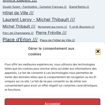
Goulet-Turpin - Familistère - Comptoir Français ///
Grand Reims ///
Hôtel de Ville ///
Laurent Leroy - Michel Thibault ///
Michel Thibault ///
Monument aux morts ///
P. et M. Bourquin ///
Pierre Fréville ///
Parc de Champagne ///
Place d'Erlon ///
Place de l'Hôtel de Ville ///
Place de la République ///
Place du Cardinal Luçon ///
Gérer le consentement aux
Place du Forum/des Marchés ///
Place Myron Herrick ///
cookies
Reconstruction ///
Place Royale ///
Pour offrir les meilleures expériences, nous utilisons des technologies
Rue Chanzy ///
telles que les cookies pour stocker et/ou accéder aux informations des
Rue Buirette ///
Rue Carnot ///
Rue Colbert ///
appareils. Le fait de consentir à ces technologies nous permettra de
Rue Cérès ///
Rue de Talleyrand ///
Rue de l'Etape ///
Rue de Mars ///
traiter des données telles que le comportement de navigation ou les ID
Rue de Vesle ///
Tramway ///
Rue Thiers ///
Succursalisme ///
uniques sur ce site. Le fait de ne pas consentir ou de retirer son
consentement peut avoir un effet négatif sur certaines caractéristiques
École ///
et fonctions.
Accepter