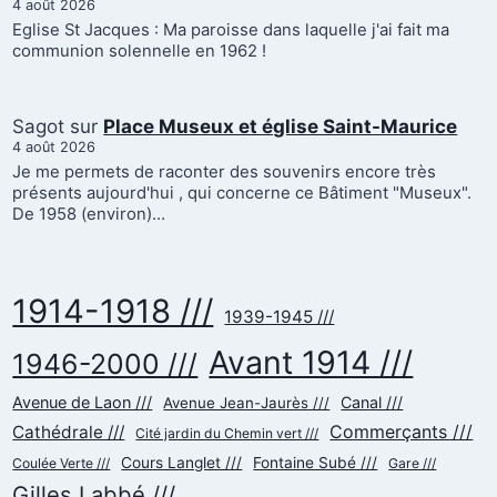
4 août 2026
Eglise St Jacques : Ma paroisse dans laquelle j'ai fait ma
communion solennelle en 1962 !
Sagot
sur
Place Museux et église Saint-Maurice
4 août 2026
Je me permets de raconter des souvenirs encore très
présents aujourd'hui , qui concerne ce Bâtiment "Museux".
De 1958 (environ)…
1914-1918 ///
1939-1945 ///
Avant 1914 ///
1946-2000 ///
Avenue de Laon ///
Canal ///
Avenue Jean-Jaurès ///
Commerçants ///
Cathédrale ///
Cité jardin du Chemin vert ///
Cours Langlet ///
Fontaine Subé ///
Coulée Verte ///
Gare ///
Gilles Labbé ///