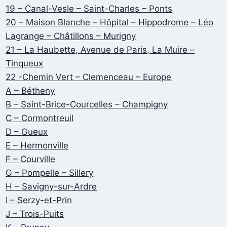
19 – Canal-Vesle – Saint-Charles – Ponts
20 – Maison Blanche – Hôpital – Hippodrome – Léo
Lagrange – Châtillons – Murigny
21 – La Haubette, Avenue de Paris, La Muire –
Tinqueux
22 -Chemin Vert – Clemenceau – Europe
A – Bétheny
B – Saint-Brice-Courcelles – Champigny
C – Cormontreuil
D – Gueux
E – Hermonville
F – Courville
G – Pompelle – Sillery
H – Savigny-sur-Ardre
I – Serzy-et-Prin
J – Trois-Puits