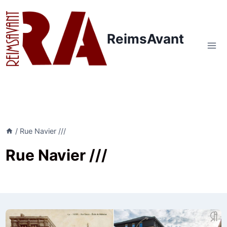
Aller
au
contenu
ReimsAvant
/
Rue Navier ///
Rue Navier ///