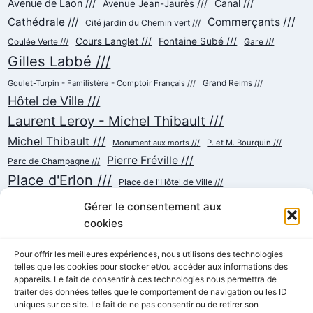
Avenue de Laon ///
Canal ///
Avenue Jean-Jaurès ///
Cathédrale ///
Commerçants ///
Cité jardin du Chemin vert ///
Cours Langlet ///
Fontaine Subé ///
Gare ///
Coulée Verte ///
Gilles Labbé ///
Goulet-Turpin - Familistère - Comptoir Français ///
Grand Reims ///
Hôtel de Ville ///
Laurent Leroy - Michel Thibault ///
Michel Thibault ///
Monument aux morts ///
P. et M. Bourquin ///
Pierre Fréville ///
Parc de Champagne ///
Place d'Erlon ///
Place de l'Hôtel de Ville ///
Place de la République ///
Place du Cardinal Luçon ///
Gérer le consentement aux
Place du Forum/des Marchés ///
Place Myron Herrick ///
cookies
Reconstruction ///
Place Royale ///
Pour offrir les meilleures expériences, nous utilisons des technologies
Rue Chanzy ///
telles que les cookies pour stocker et/ou accéder aux informations des
Rue Buirette ///
Rue Carnot ///
Rue Colbert ///
appareils. Le fait de consentir à ces technologies nous permettra de
Rue Cérès ///
Rue de Talleyrand ///
Rue de l'Etape ///
Rue de Mars ///
traiter des données telles que le comportement de navigation ou les ID
Rue de Vesle ///
Tramway ///
Rue Thiers ///
uniques sur ce site. Le fait de ne pas consentir ou de retirer son
Succursalisme ///