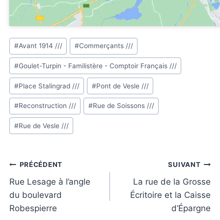
Étiquettes
#
Avant 1914 ///
#
Commerçants ///
de
#
Goulet-Turpin - Familistère - Comptoir Français ///
la
publication :
#
Place Stalingrad ///
#
Pont de Vesle ///
#
Reconstruction ///
#
Rue de Soissons ///
#
Rue de Vesle ///
Navigation
PRÉCÉDENT
SUIVANT
de
Rue Lesage à l’angle
La rue de la Grosse
du boulevard
Écritoire et la Caisse
l’article
Robespierre
d’Épargne