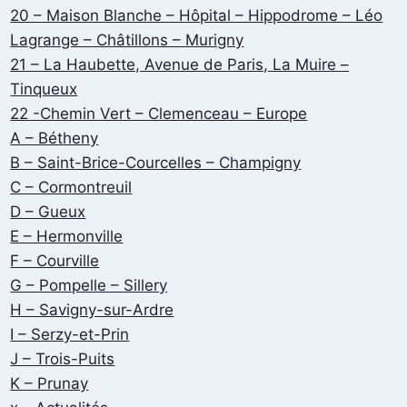
20 – Maison Blanche – Hôpital – Hippodrome – Léo
Lagrange – Châtillons – Murigny
21 – La Haubette, Avenue de Paris, La Muire –
Tinqueux
22 -Chemin Vert – Clemenceau – Europe
A – Bétheny
B – Saint-Brice-Courcelles – Champigny
C – Cormontreuil
D – Gueux
E – Hermonville
F – Courville
G – Pompelle – Sillery
H – Savigny-sur-Ardre
I – Serzy-et-Prin
J – Trois-Puits
K – Prunay