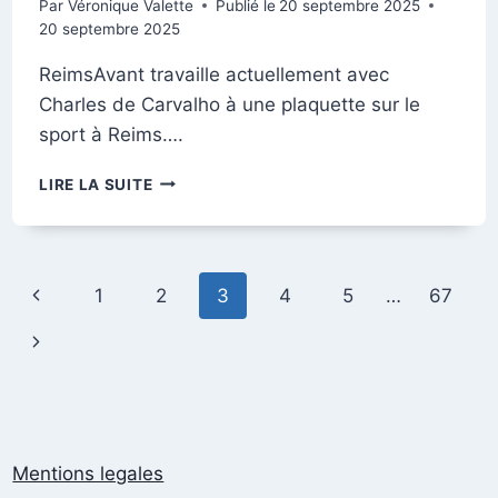
Par
Véronique Valette
Publié le
20 septembre 2025
20 septembre 2025
ReimsAvant travaille actuellement avec
Charles de Carvalho à une plaquette sur le
sport à Reims….
FÊTE
LIRE LA SUITE
DE
LA
GYMNASTIQUE
EN
Navigation
Page
1
2
3
4
5
…
67
1903
de
précédente
Page
page
suivante
Mentions legales