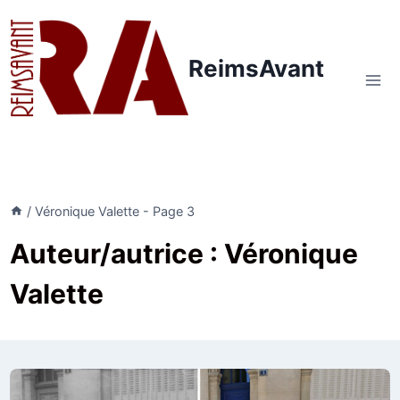
Aller
au
contenu
ReimsAvant
/
Véronique Valette
- Page 3
Auteur/autrice : Véronique
Valette