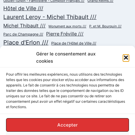
Goulet-Turpin - Familistère - Comptoir Français ///
Grand Reims ///
Hôtel de Ville ///
Laurent Leroy - Michel Thibault ///
Michel Thibault ///
Monument aux morts ///
P. et M. Bourquin ///
Pierre Fréville ///
Parc de Champagne ///
Place d'Erlon ///
Place de l'Hôtel de Ville ///
Place de la République ///
Place du Cardinal Luçon ///
Gérer le consentement aux
Place du Forum/des Marchés ///
Place Myron Herrick ///
cookies
Reconstruction ///
Place Royale ///
Pour offrir les meilleures expériences, nous utilisons des technologies
Rue Chanzy ///
telles que les cookies pour stocker et/ou accéder aux informations des
Rue Buirette ///
Rue Carnot ///
Rue Colbert ///
appareils. Le fait de consentir à ces technologies nous permettra de
Rue Cérès ///
Rue de Talleyrand ///
Rue de l'Etape ///
Rue de Mars ///
traiter des données telles que le comportement de navigation ou les ID
Rue de Vesle ///
Tramway ///
Rue Thiers ///
uniques sur ce site. Le fait de ne pas consentir ou de retirer son
Succursalisme ///
consentement peut avoir un effet négatif sur certaines caractéristiques
École ///
et fonctions.
Accepter