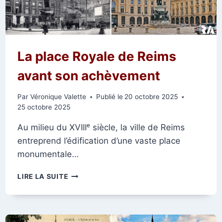
DE
FER
DU
PONT
D’ÉPERNAY
La place Royale de Reims
avant son achèvement
Par
Véronique Valette
Publié le
20 octobre 2025
25 octobre 2025
Au milieu du XVIIIᵉ siècle, la ville de Reims
entreprend l’édification d’une vaste place
monumentale…
LA
LIRE LA SUITE
PLACE
ROYALE
DE
REIMS