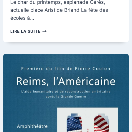
Le char du printemps, esplanade Cérès,
actuelle place Aristide Briand La fête des
écoles à…
LA
LIRE LA SUITE
FÊTE
DES
ÉCOLES
EN
1906