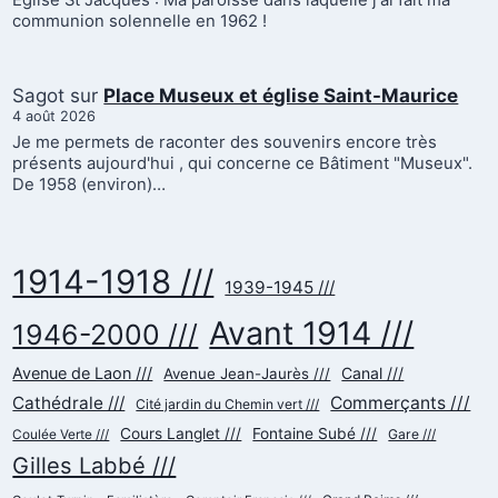
Eglise St Jacques : Ma paroisse dans laquelle j'ai fait ma
communion solennelle en 1962 !
Sagot
sur
Place Museux et église Saint-Maurice
4 août 2026
Je me permets de raconter des souvenirs encore très
présents aujourd'hui , qui concerne ce Bâtiment "Museux".
De 1958 (environ)…
1914-1918 ///
1939-1945 ///
Avant 1914 ///
1946-2000 ///
Avenue de Laon ///
Canal ///
Avenue Jean-Jaurès ///
Cathédrale ///
Commerçants ///
Cité jardin du Chemin vert ///
Cours Langlet ///
Fontaine Subé ///
Gare ///
Coulée Verte ///
Gilles Labbé ///